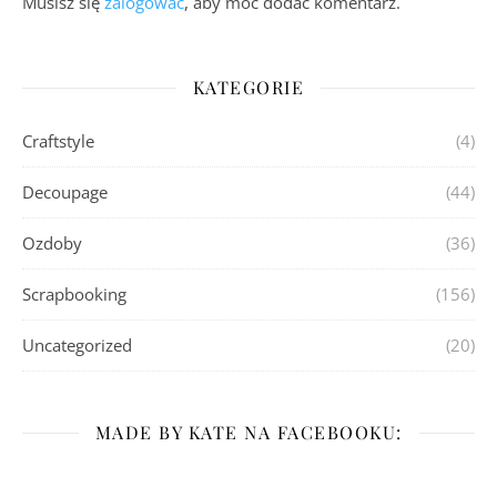
Musisz się
zalogować
, aby móc dodać komentarz.
KATEGORIE
Craftstyle
(4)
Decoupage
(44)
Ozdoby
(36)
Scrapbooking
(156)
Uncategorized
(20)
MADE BY KATE NA FACEBOOKU: