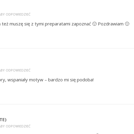
 ABY ODPOWIEDZIEĆ
a też muszę się z tymi preparatami zapoznać 🙂 Pozdrawiam 🙂
 ABY ODPOWIEDZIEĆ
lory, wspaniały motyw – bardzo mi się podoba!
TE)
 ABY ODPOWIEDZIEĆ