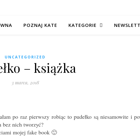
ÓWNA
POZNAJ KATE
KATEGORIE
NEWSLET
UNCATEGORIZED
łko – książka
3 marca, 2018
ałam po raz pierwszy robiąc to pudełko są niesamowite i po
m bez nich tworzyć?
ciami mojej fake book 🙂