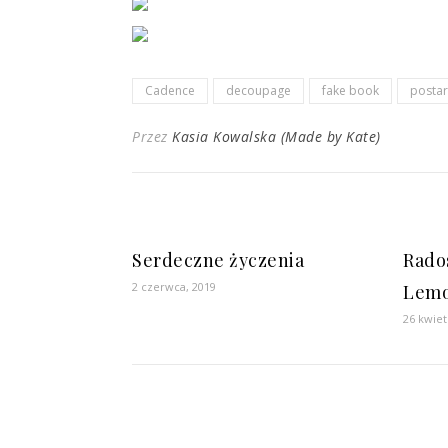
Cadence
decoupage
fake book
postar
Przez
Kasia Kowalska (Made by Kate)
Serdeczne życzenia
Rado
2 czerwca, 2019
Lemo
26 kwiet