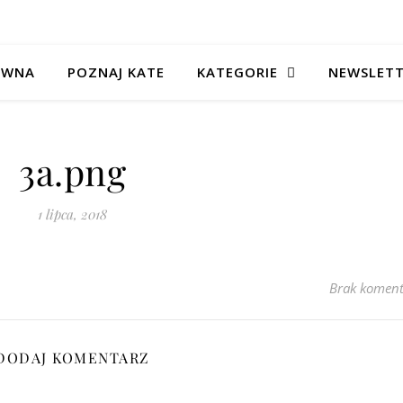
ÓWNA
POZNAJ KATE
KATEGORIE
NEWSLET
3a.png
1 lipca, 2018
Brak koment
DODAJ KOMENTARZ