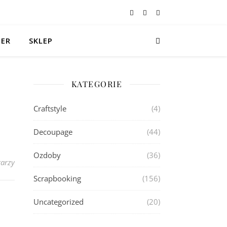
TER
SKLEP
KATEGORIE
Craftstyle
(4)
Decoupage
(44)
Ozdoby
(36)
arzy
Scrapbooking
(156)
Uncategorized
(20)