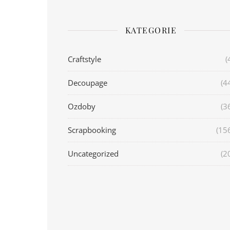
KATEGORIE
Craftstyle
(
Decoupage
(4
Ozdoby
(3
Scrapbooking
(15
Uncategorized
(2