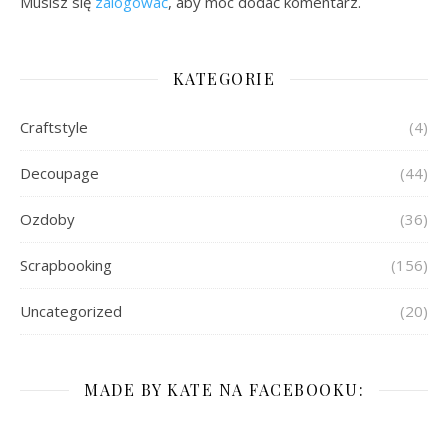
Musisz się
zalogować
, aby móc dodać komentarz.
KATEGORIE
Craftstyle
(4)
Decoupage
(44)
Ozdoby
(36)
Scrapbooking
(156)
Uncategorized
(20)
MADE BY KATE NA FACEBOOKU: