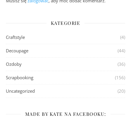
Musisz się
zalogować
, aby móc dodać komentarz.
KATEGORIE
Craftstyle
(4)
Decoupage
(44)
Ozdoby
(36)
Scrapbooking
(156)
Uncategorized
(20)
MADE BY KATE NA FACEBOOKU: