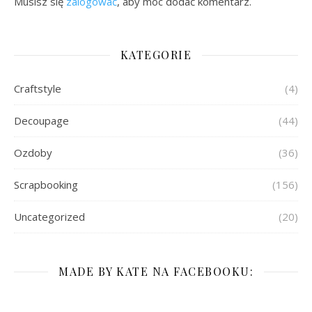
Musisz się
zalogować
, aby móc dodać komentarz.
KATEGORIE
Craftstyle
(4)
Decoupage
(44)
Ozdoby
(36)
Scrapbooking
(156)
Uncategorized
(20)
MADE BY KATE NA FACEBOOKU: