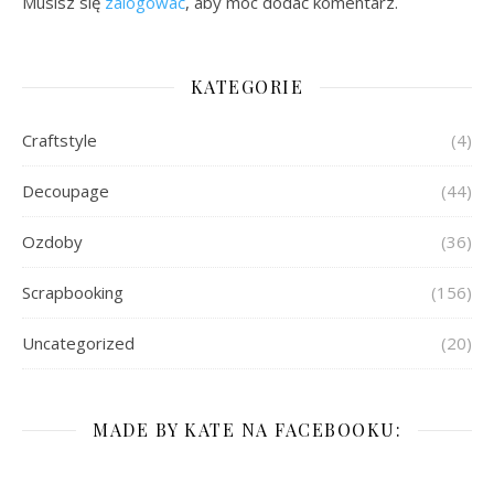
Musisz się
zalogować
, aby móc dodać komentarz.
KATEGORIE
Craftstyle
(4)
Decoupage
(44)
Ozdoby
(36)
Scrapbooking
(156)
Uncategorized
(20)
MADE BY KATE NA FACEBOOKU: