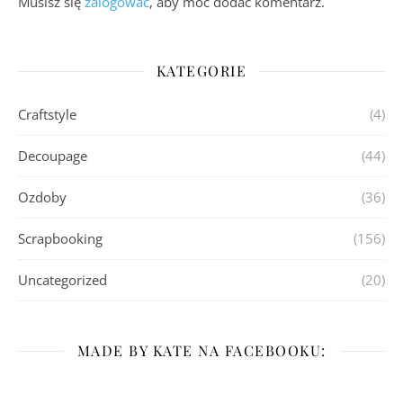
Musisz się
zalogować
, aby móc dodać komentarz.
KATEGORIE
Craftstyle
(4)
Decoupage
(44)
Ozdoby
(36)
Scrapbooking
(156)
Uncategorized
(20)
MADE BY KATE NA FACEBOOKU: