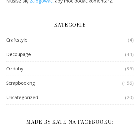
Musisz się
zalogować
, aby móc dodać komentarz.
KATEGORIE
Craftstyle
(4)
Decoupage
(44)
Ozdoby
(36)
Scrapbooking
(156)
Uncategorized
(20)
MADE BY KATE NA FACEBOOKU: