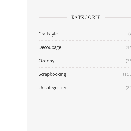
KATEGORIE
Craftstyle
(
Decoupage
(4
Ozdoby
(3
Scrapbooking
(15
Uncategorized
(2