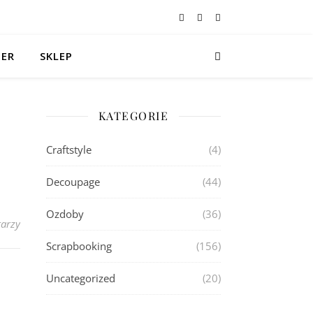
TER
SKLEP
KATEGORIE
Craftstyle
(4)
Decoupage
(44)
Ozdoby
(36)
arzy
Scrapbooking
(156)
Uncategorized
(20)