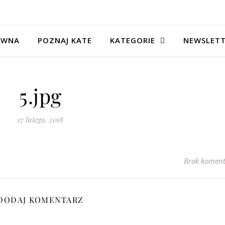
ÓWNA
POZNAJ KATE
KATEGORIE
NEWSLET
5.jpg
17 lutego, 2018
Brak koment
DODAJ KOMENTARZ