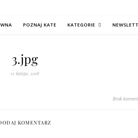
ÓWNA
POZNAJ KATE
KATEGORIE
NEWSLET
3.jpg
12 lutego, 2018
Brak koment
DODAJ KOMENTARZ