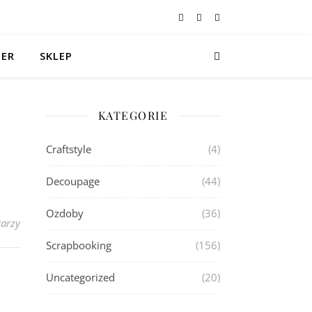
TER
SKLEP
KATEGORIE
Craftstyle
(4)
Decoupage
(44)
Ozdoby
(36)
arzy
Scrapbooking
(156)
Uncategorized
(20)