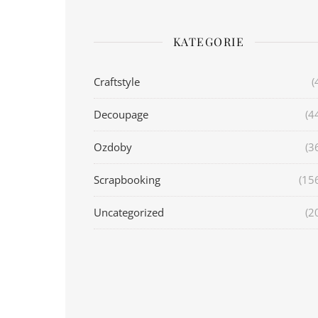
KATEGORIE
Craftstyle
(
Decoupage
(4
Ozdoby
(3
Scrapbooking
(15
Uncategorized
(2