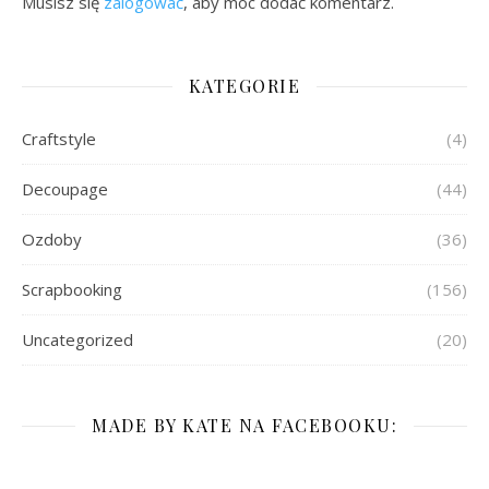
Musisz się
zalogować
, aby móc dodać komentarz.
KATEGORIE
Craftstyle
(4)
Decoupage
(44)
Ozdoby
(36)
Scrapbooking
(156)
Uncategorized
(20)
MADE BY KATE NA FACEBOOKU: