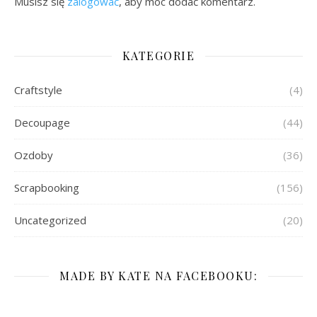
Musisz się
zalogować
, aby móc dodać komentarz.
KATEGORIE
Craftstyle
(4)
Decoupage
(44)
Ozdoby
(36)
Scrapbooking
(156)
Uncategorized
(20)
MADE BY KATE NA FACEBOOKU: