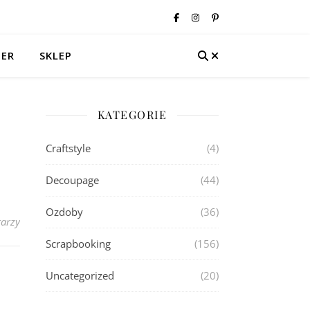
TER
SKLEP
KATEGORIE
Craftstyle
(4)
Decoupage
(44)
Ozdoby
(36)
arzy
Scrapbooking
(156)
Uncategorized
(20)