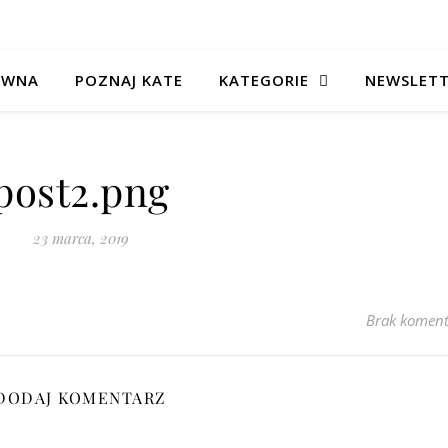
ÓWNA
POZNAJ KATE
KATEGORIE
NEWSLET
post2.png
23 marca, 2019
Brak koment
DODAJ KOMENTARZ