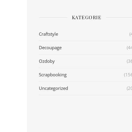
KATEGORIE
Craftstyle
(
Decoupage
(4
Ozdoby
(3
Scrapbooking
(15
Uncategorized
(2