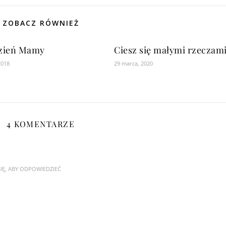
ZOBACZ RÓWNIEŻ
zień Mamy
Ciesz się małymi rzeczam
2018
29 marca, 2020
4 KOMENTARZE
IĘ, ABY ODPOWIEDZIEĆ