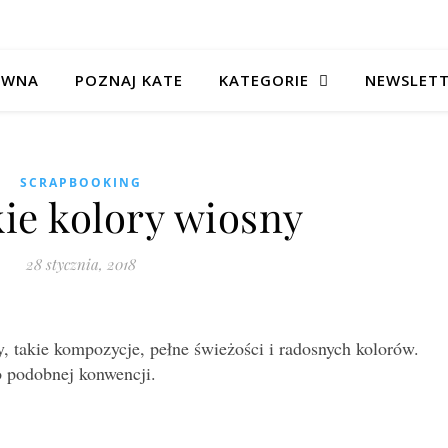
ÓWNA
POZNAJ KATE
KATEGORIE
NEWSLET
SCRAPBOOKING
ie kolory wiosny
28 stycznia, 2018
y, takie kompozycje, pełne świeżości i radosnych kolorów.
o podobnej konwencji.