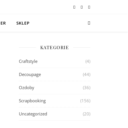
TER
SKLEP
KATEGORIE
Craftstyle
(4)
Decoupage
(44)
Ozdoby
(36)
Scrapbooking
(156)
Uncategorized
(20)