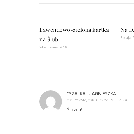
Lawendowo-zielona kartka
Na D
5 maja, 
na Ślub
24 września, 2019
"SZALKA" - AGNIESZKA
29 STYCZNIA, 2018 O 12:22 PM
ZALOGUJ S
Śliczna!!!