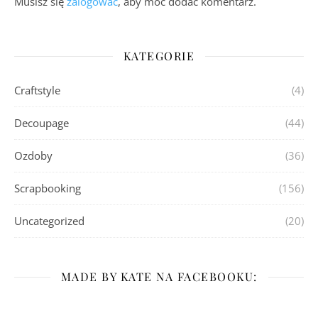
Musisz się
zalogować
, aby móc dodać komentarz.
KATEGORIE
Craftstyle
(4)
Decoupage
(44)
Ozdoby
(36)
Scrapbooking
(156)
Uncategorized
(20)
MADE BY KATE NA FACEBOOKU: