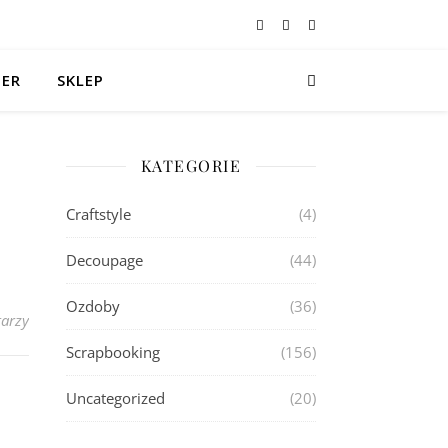
TER
SKLEP
KATEGORIE
Craftstyle
(4)
Decoupage
(44)
Ozdoby
(36)
arzy
Scrapbooking
(156)
Uncategorized
(20)