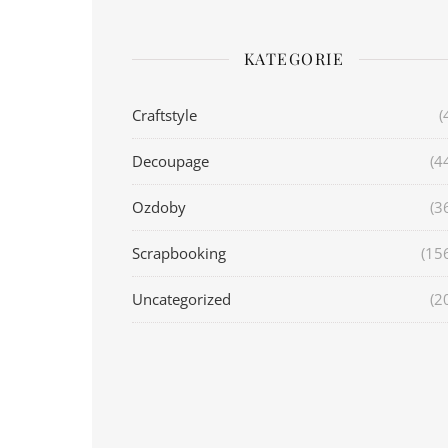
KATEGORIE
Craftstyle
(
Decoupage
(4
Ozdoby
(3
Scrapbooking
(15
Uncategorized
(2