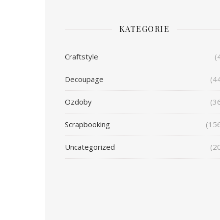
KATEGORIE
Craftstyle
(
Decoupage
(4
Ozdoby
(3
Scrapbooking
(15
Uncategorized
(2