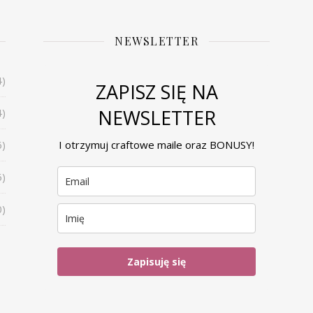
NEWSLETTER
4)
ZAPISZ SIĘ NA
NEWSLETTER
4)
6)
I otrzymuj craftowe maile oraz BONUSY!
6)
0)
Zapisuję się