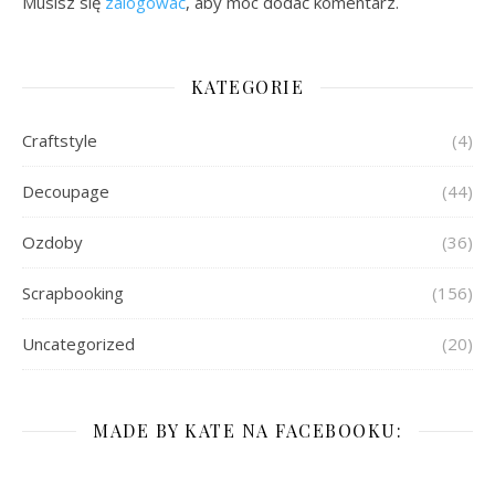
Musisz się
zalogować
, aby móc dodać komentarz.
KATEGORIE
Craftstyle
(4)
Decoupage
(44)
Ozdoby
(36)
Scrapbooking
(156)
Uncategorized
(20)
MADE BY KATE NA FACEBOOKU: