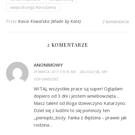
święta Bożego Narodzenia
Przez
Kasia Kowalska (Made by Kate)
2 komentarze
2 KOMENTARZE
ANONIMOWY
29 MARCA, 2017 O 8:41 AM
ZALOGUJ SIĘ, ABY
ODPOWIEDZIEĆ
WITAJ, wszystkie prace są super! Oglądam
dopiero od 3 dni i jestem wniebowzięta…
Masz talent od Boga dziewczyno Katarzyno.
Dziel się z ludźmi to się pomnoży ten
,,pieniądz,,boży. Fanka z Będzina – prawie jak
rodzina…