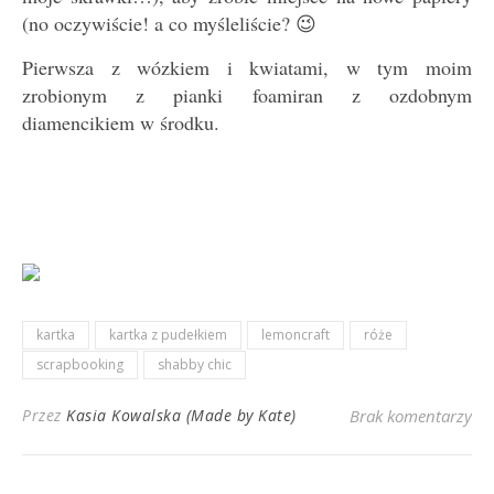
(no oczywiście! a co myśleliście? 😉
Pierwsza z wózkiem i kwiatami, w tym moim
zrobionym z pianki foamiran z ozdobnym
diamencikiem w środku.
kartka
kartka z pudełkiem
lemoncraft
róże
scrapbooking
shabby chic
Przez
Kasia Kowalska (Made by Kate)
Brak komentarzy