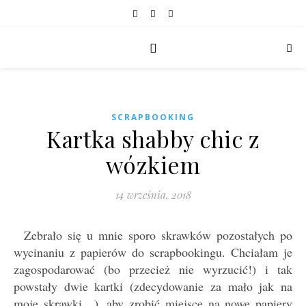
SCRAPBOOKING
Kartka shabby chic z
wózkiem
14 września, 2018
Zebrało się u mnie sporo skrawków pozostałych po
wycinaniu z papierów do scrapbookingu. Chciałam je
zagospodarować (bo przecież nie wyrzucić!) i tak
powstały dwie kartki (zdecydowanie za mało jak na
moje skrawki…), aby zrobić miejsce na nowe papiery