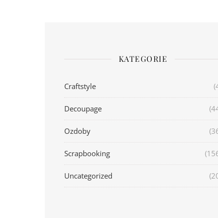
KATEGORIE
Craftstyle
(
Decoupage
(4
Ozdoby
(3
Scrapbooking
(15
Uncategorized
(2