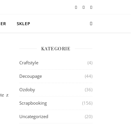
TER
SKLEP
KATEGORIE
Craftstyle
(4)
Decoupage
(44)
Ozdoby
(36)
te z
Scrapbooking
(156)
Uncategorized
(20)