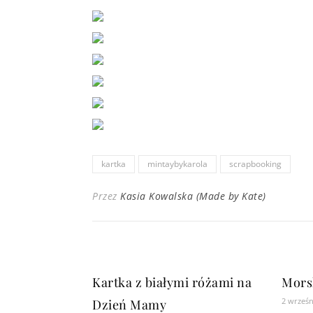
kartka
mintaybykarola
scrapbooking
Przez
Kasia Kowalska (Made by Kate)
Kartka z białymi różami na
Mors
2 wrześn
Dzień Mamy