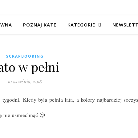
ÓWNA
POZNAJ KATE
KATEGORIE
NEWSLET
SCRAPBOOKING
ato w pełni
10 września, 2018
 tygodni. Kiedy była pełnia lata, a kolory najbardziej soczys
się nie uśmiechnąć 😉