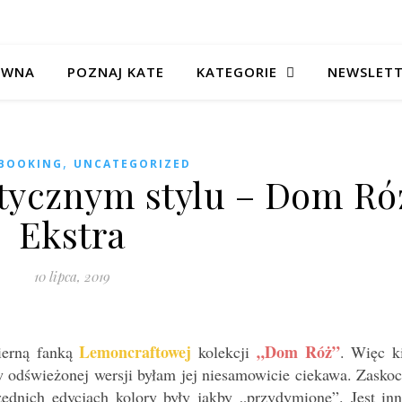
ÓWNA
POZNAJ KATE
KATEGORIE
NEWSLET
,
BOOKING
UNCATEGORIZED
tycznym stylu – Dom Ró
Ekstra
10 lipca, 2019
Lemoncraftowej
„Dom Róż”
ierną fanką
kolekcji
. Więc k
w odświeżonej wersji byłam jej niesamowicie ciekawa. Zaskoc
dnich edycjach kolory były jakby „przydymione”. Jest inn