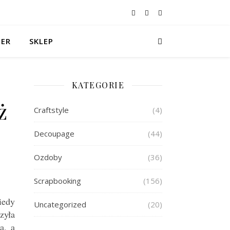
TER
SKLEP
KATEGORIE
ż
Craftstyle
(4)
Decoupage
(44)
Ozdoby
(36)
Scrapbooking
(156)
iedy
Uncategorized
(20)
zyła
a, a