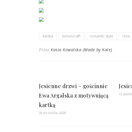
kartka
lemoncraft
romantic style
róże
Przez
Kasia Kowalska (Made by Kate)
Jesienne drzwi – gościnnie
Jesie
12 paźdz
Ewa Argalska z motywującą
kartką
30 września, 2020