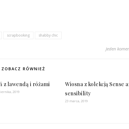
scrapbooking
shabby chic
Jeden komen
ZOBACZ RÓWNIEŻ
ń z lawendą i różami
Wiosna z kolekcją Sense 
iernika, 2019
sensibility
23 marca, 2019