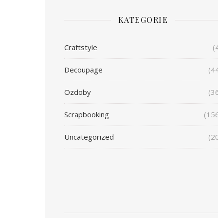
KATEGORIE
Craftstyle
(
Decoupage
(4
Ozdoby
(3
Scrapbooking
(15
Uncategorized
(2