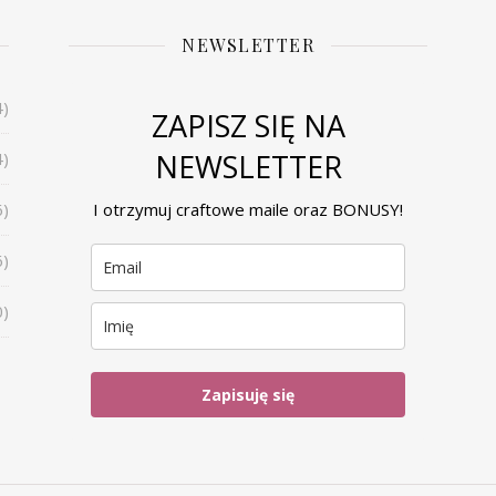
NEWSLETTER
4)
ZAPISZ SIĘ NA
NEWSLETTER
4)
6)
I otrzymuj craftowe maile oraz BONUSY!
6)
0)
Zapisuję się