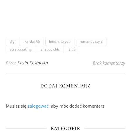
digi
kartka A5
letters to you
romantic style
scrapbooking
shabby chic
ślub
Przez
Kasia Kowalska
Brak komentarzy
DODAJ KOMENTARZ
Musisz się
zalogować
, aby móc dodać komentarz.
KATEGORIE