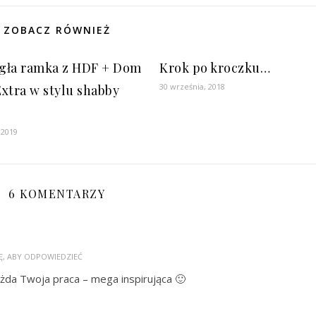
ZOBACZ RÓWNIEŻ
gła ramka z HDF + Dom
Krok po kroczku…
30 września, 2018
xtra w stylu shabby
 2019
6 KOMENTARZY
Ę, ABY ODPOWIEDZIEĆ
ażda Twoja praca – mega inspirująca 🙂