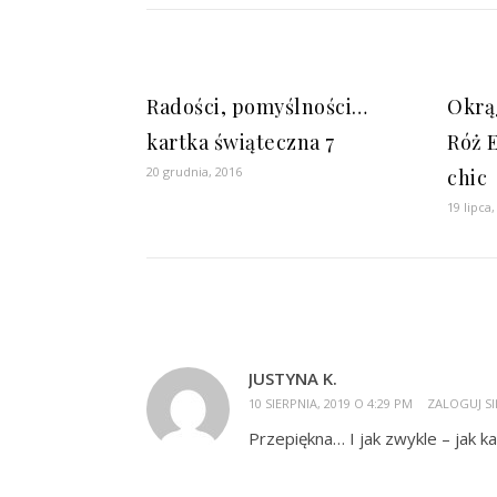
Radości, pomyślności…
Okrą
kartka świąteczna 7
Róż E
20 grudnia, 2016
chic
19 lipca,
JUSTYNA K.
10 SIERPNIA, 2019 O 4:29 PM
ZALOGUJ SI
Przepiękna… I jak zwykle – jak k