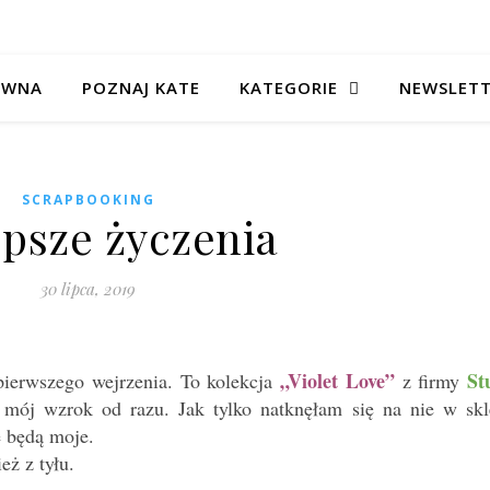
ÓWNA
POZNAJ KATE
KATEGORIE
NEWSLET
SCRAPBOOKING
epsze życzenia
30 lipca, 2019
„Violet Love”
St
pierwszego wejrzenia. To kolekcja
z firmy
y mój wzrok od razu. Jak tylko natknęłam się na nie w skl
 będą moje.
ż z tyłu.