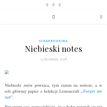
SCRAPBOOKING
Niebieski notes
15 kwietnia, 2018
Niebieski znów powraca, tym razem na notesie, a w
„Forget me
roli głównej papier z kolekcji Lemoncraft
not”
.
Nie wiem czy zauważyliście, że z boku pojawił się też