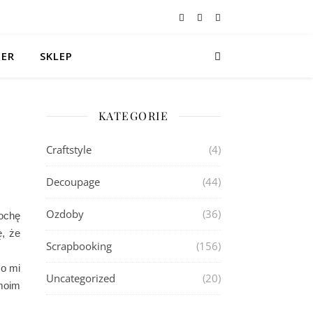
TER
SKLEP
KATEGORIE
Craftstyle
(4)
Decoupage
(44)
Ozdoby
(36)
ochę
ę, że
Scrapbooking
(156)
co mi
Uncategorized
(20)
 moim