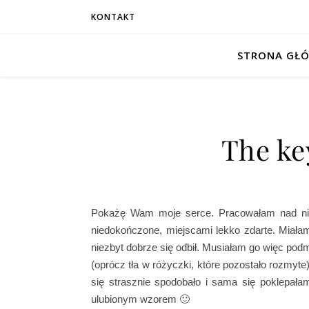
KONTAKT
STRONA GŁ
The ke
Pokażę Wam moje serce. Pracowałam nad nim 
niedokończ
one, miejscami lekko zdarte. Miała
niezbyt dobrze się odbił. Musiałam go więc po
(oprócz tła w różyczki, które pozostało rozmyte
się strasznie spodobało i sama się poklepała
ulubionym wzorem 🙂