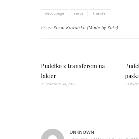
decoupage
serce
transfer
Przez
Kasia Kowalska (Made by Kate)
Pudełko z transferem na
Pude
lakier
paski
21 października, 2017
13 stycz
UNKNOWN
3 KWIETNIA, 2014 O 7:26 PM
ZALOGUJ SI