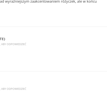
 nad wyraźniejszym zaakcentowaniem różyczek, ale w końcu
TE)
Ę, ABY ODPOWIEDZIEĆ
Ę, ABY ODPOWIEDZIEĆ