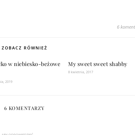
6 koment
ZOBACZ RÓWNIEŻ
łko w niebiesko-beżowe
My sweet sweet shabby
8 kwietnia, 2017
nia, 2019
6 KOMENTARZY
Ę, ABY ODPOWIEDZIEĆ