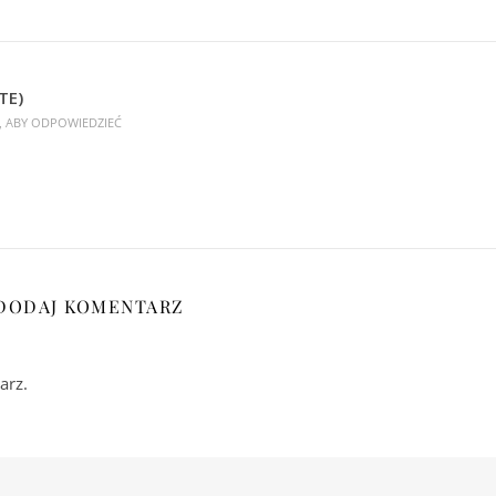
TE)
Ę, ABY ODPOWIEDZIEĆ
DODAJ KOMENTARZ
arz.