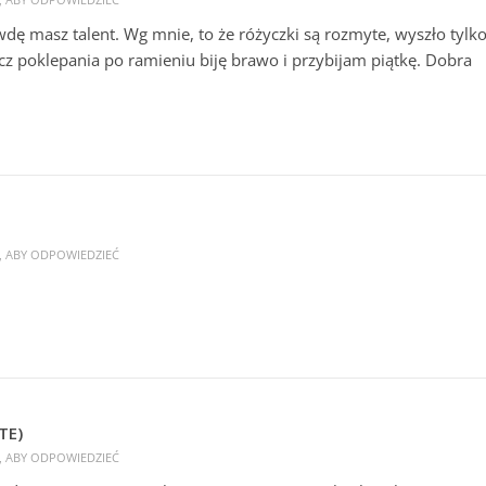
wdę masz talent. Wg mnie, to że różyczki są rozmyte, wyszło tylk
ócz poklepania po ramieniu biję brawo i przybijam piątkę. Dobra
Ę, ABY ODPOWIEDZIEĆ
TE)
Ę, ABY ODPOWIEDZIEĆ