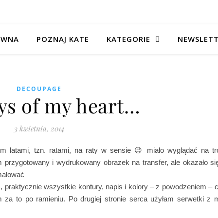
ÓWNA
POZNAJ KATE
KATEGORIE
NEWSLET
DECOUPAGE
ys of my heart…
3 kwietnia, 2014
latami, tzn. ratami, na raty w sensie 😉 miało wyglądać na tr
m przygotowany i wydrukowany obrazek na transfer, ale okazało si
dmalować
)
, praktycznie wszystkie kontury, napis i kolory – z powodzeniem – 
m za to po ramieniu. Po drugiej stronie serca użyłam serwetki z